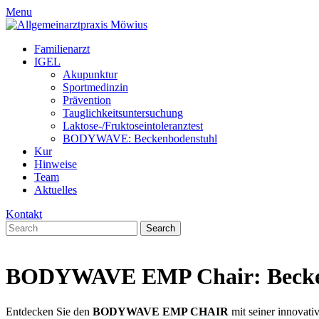
Menu
Familienarzt
IGEL
Akupunktur
Sportmedinzin
Prävention
Tauglichkeitsuntersuchung
Laktose-/Fruktoseintoleranztest
BODYWAVE: Beckenbodenstuhl
Kur
Hinweise
Team
Aktuelles
Kontakt
BODYWAVE EMP Chair: Becke
Entdecken Sie den
BODYWAVE EMP CHAIR
mit seiner innovati